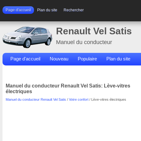
Page d'accueil
Plan du site
Rechercher
Renault Vel Satis
Manuel du conducteur
Page d'accueil
Nouveau
Populaire
Plan du site
Contacts
Rechercher
Manuel du conducteur Renault Vel Satis: Lève-vitres
électriques
Manuel du conducteur Renault Vel Satis
/
Votre confort
/ Lève-vitres électriques