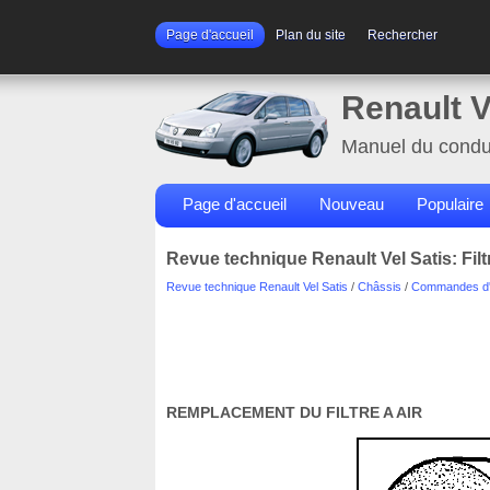
Page d'accueil
Plan du site
Rechercher
Renault V
Manuel du condu
Page d'accueil
Nouveau
Populaire
Revue technique Renault Vel Satis: Filtr
Revue technique Renault Vel Satis
/
Châssis
/
Commandes d'
REMPLACEMENT DU FILTRE A AIR