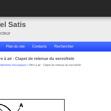
el Satis
cteur
Plan du site
Contacts
Rechercher
e à air - Clapet de retenue du servofrein
elements mecaniques
/ Filtre à air - Clapet de retenue du servofrein