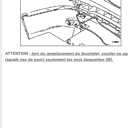
ATTENTION :
lors du remplacement du bourrelet, souder ou ag
(agrafe nez de porc) seulement les trois languettes (M).