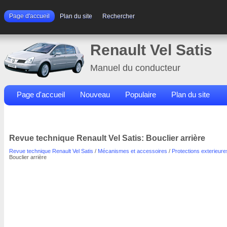
Page d'accueil
Plan du site
Rechercher
Renault Vel Satis
Manuel du conducteur
Page d'accueil
Nouveau
Populaire
Plan du site
Contacts
Rechercher
Revue technique Renault Vel Satis: Bouclier arrière
Revue technique Renault Vel Satis
/
Mécanismes et accessoires
/
Protections exterieure
Bouclier arrière