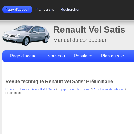
Page d'accueil
Plan du site
Rechercher
Renault Vel Satis
Manuel du conducteur
Page d'accueil
Nouveau
Populaire
Plan du site
Contacts
Rechercher
Revue technique Renault Vel Satis: Préliminaire
Revue technique Renault Vel Satis
/
Equipement électrique
/
Regulateur de vitesse
/
Préliminaire