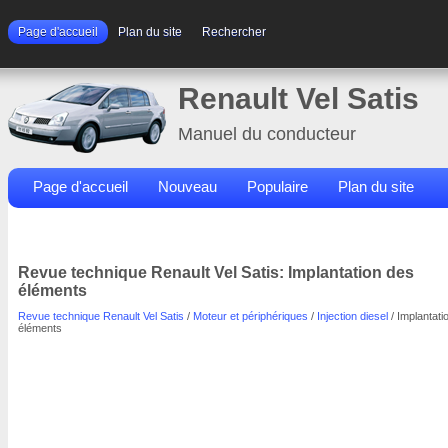
Page d'accueil
Plan du site
Rechercher
Renault Vel Satis
Manuel du conducteur
Page d'accueil
Nouveau
Populaire
Plan du site
Contacts
Rechercher
Revue technique Renault Vel Satis: Implantation des
éléments
Revue technique Renault Vel Satis
/
Moteur et périphériques
/
Injection diesel
/ Implantati
éléments