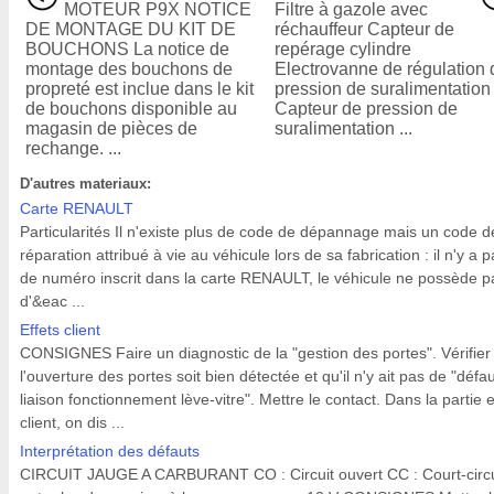
MOTEUR P9X NOTICE
Filtre à gazole avec
DE MONTAGE DU KIT DE
réchauffeur Capteur de
BOUCHONS La notice de
repérage cylindre
montage des bouchons de
Electrovanne de régulation 
propreté est inclue dans le kit
pression de suralimentation
de bouchons disponible au
Capteur de pression de
magasin de pièces de
suralimentation ...
rechange. ...
D'autres materiaux:
Carte RENAULT
Particularités Il n'existe plus de code de dépannage mais un code d
réparation attribué à vie au véhicule lors de sa fabrication : il n'y a 
de numéro inscrit dans la carte RENAULT, le véhicule ne possède p
d'&eac ...
Effets client
CONSIGNES Faire un diagnostic de la "gestion des portes". Vérifier
l'ouverture des portes soit bien détectée et qu'il n'y ait pas de "défa
liaison fonctionnement lève-vitre". Mettre le contact. Dans la partie e
client, on dis ...
Interprétation des défauts
CIRCUIT JAUGE A CARBURANT CO : Circuit ouvert CC : Court-circu