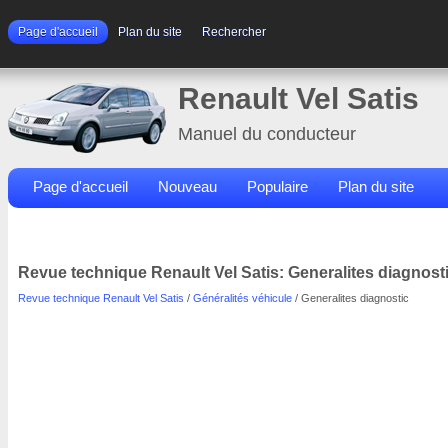
Page d'accueil
Plan du site
Rechercher
Renault Vel Satis
Manuel du conducteur
Page d'accueil
Nouveau
Populaire
Plan du site
Contacts
Rechercher
Revue technique Renault Vel Satis: Generalites diagnost
Revue technique Renault Vel Satis
/
Généralités véhicule
/ Generalites diagnostic