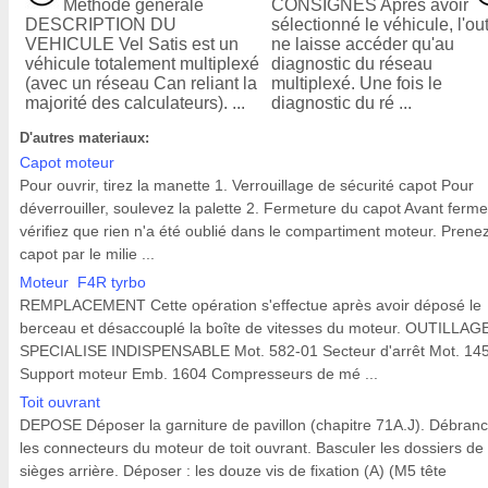
Méthode générale
CONSIGNES Après avoir
DESCRIPTION DU
sélectionné le véhicule, l'out
VEHICULE Vel Satis est un
ne laisse accéder qu'au
véhicule totalement multiplexé
diagnostic du réseau
(avec un réseau Can reliant la
multiplexé. Une fois le
majorité des calculateurs). ...
diagnostic du ré ...
D'autres materiaux:
Capot moteur
Pour ouvrir, tirez la manette 1. Verrouillage de sécurité capot Pour
déverrouiller, soulevez la palette 2. Fermeture du capot Avant ferme
vérifiez que rien n'a été oublié dans le compartiment moteur. Prenez
capot par le milie ...
Moteur F4R tyrbo
REMPLACEMENT Cette opération s'effectue après avoir déposé le
berceau et désaccouplé la boîte de vitesses du moteur. OUTILLAG
SPECIALISE INDISPENSABLE Mot. 582-01 Secteur d'arrêt Mot. 14
Support moteur Emb. 1604 Compresseurs de mé ...
Toit ouvrant
DEPOSE Déposer la garniture de pavillon (chapitre 71A.J). Débran
les connecteurs du moteur de toit ouvrant. Basculer les dossiers de
sièges arrière. Déposer : les douze vis de fixation (A) (M5 tête