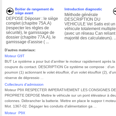
Boitier de rangement de
Introduction diagnostic
siège avant
Méthode générale
DEPOSE Déposer : le siège
DESCRIPTION DU
complet (chapitre 75A.A)
VEHICULE Vel Satis est un
(respecter les règles de
véhicule totalement multipl
sécurité), le garnissage de
(avec un réseau Can reliant
dossier (chapitre 77A.A), le
majorité des calculateurs). ..
garnissage d'assise ( ...
D'autres materiaux:
Moteur G9T
BUT Le système a pour but d'arrêter le moteur rapidement après la
coupure du contact. DESCRIPTION Ce système se compose : d'un
poumon (1) actionnant le volet étouffoir, d'un volet étouffoir (2), d'u
réserve de dépressio ...
Collecteurs d'admission
Moteur P9X RESPECTER IMPERATIVEMENT LES CONSIGNES DE
PROPRETE DEPOSE Mettre le véhicule sur un pont élévateur à de
colonnes. Débrancher la batterie. Mettre en place le suppor t moteu
Mot. 1367-02. Dégager les conduits d'alimentation ga ...
Moteur P9X