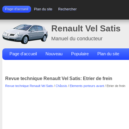
Page d'accueil
Plan du site
Rechercher
Renault Vel Satis
Manuel du conducteur
Page d'accueil
Nouveau
Populaire
Plan du site
Contacts
Rechercher
Revue technique Renault Vel Satis: Etrier de frein
Revue technique Renault Vel Satis
/
Châssis
/
Elements porteurs avant
/ Etrier de frein