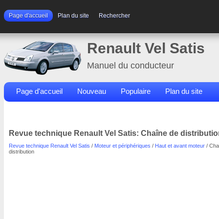
Page d'accueil
Plan du site
Rechercher
Renault Vel Satis
Manuel du conducteur
Page d'accueil
Nouveau
Populaire
Plan du site
Contacts
Rechercher
Revue technique Renault Vel Satis: Chaîne de distributi
Revue technique Renault Vel Satis
/
Moteur et périphériques
/
Haut et avant moteur
/ Cha
distribution