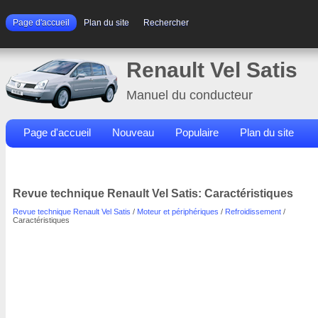
Page d'accueil
Plan du site
Rechercher
Renault Vel Satis
Manuel du conducteur
Page d'accueil
Nouveau
Populaire
Plan du site
Contacts
Rechercher
Revue technique Renault Vel Satis: Caractéristiques
Revue technique Renault Vel Satis
/
Moteur et périphériques
/
Refroidissement
/
Caractéristiques