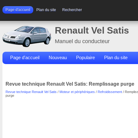
Page d'accueil
Plan du site
Rechercher
Renault Vel Satis
Manuel du conducteur
Page d'accueil
Nouveau
Populaire
Plan du site
Contacts
Rechercher
Revue technique Renault Vel Satis: Remplissage purge
Revue technique Renault Vel Satis
/
Moteur et périphériques
/
Refroidissement
/ Remplis
purge