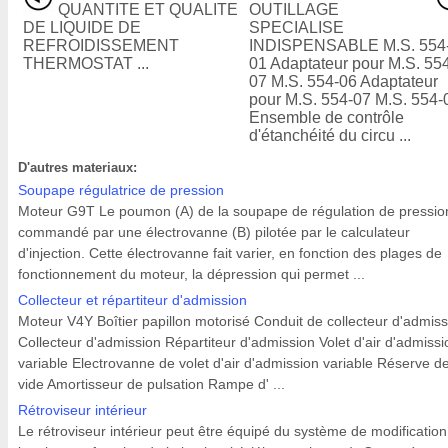
QUANTITE ET QUALITE
OUTILLAGE
DE LIQUIDE DE
SPECIALISE
REFROIDISSEMENT
INDISPENSABLE M.S. 554
THERMOSTAT ...
01 Adaptateur pour M.S. 55
07 M.S. 554-06 Adaptateur
pour M.S. 554-07 M.S. 554-
Ensemble de contrôle
d'étanchéité du circu ...
D'autres materiaux:
Soupape régulatrice de pression
Moteur G9T Le poumon (A) de la soupape de régulation de pressio
commandé par une électrovanne (B) pilotée par le calculateur
d'injection. Cette électrovanne fait varier, en fonction des plages de
fonctionnement du moteur, la dépression qui permet ...
Collecteur et répartiteur d'admission
Moteur V4Y Boîtier papillon motorisé Conduit de collecteur d'admiss
Collecteur d'admission Répartiteur d'admission Volet d'air d'admissi
variable Electrovanne de volet d'air d'admission variable Réserve d
vide Amortisseur de pulsation Rampe d' ...
Rétroviseur intérieur
Le rétroviseur intérieur peut être équipé du système de modificatio