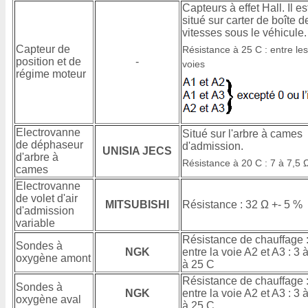
Capteurs à effet Hall. Il es
situé sur carter de boîte d
vitesses sous le véhicule.
Capteur de
Résistance à 25 C : entre les
position et de
-
voies
régime moteur
Electrovanne
Situé sur l'arbre à cames
de déphaseur
d'admission.
UNISIA JECS
d'arbre à
Résistance à 20 C : 7 à 7,5 
cames
Electrovanne
de volet d'air
MITSUBISHI
Résistance : 32 Ω +- 5 %
d'admission
variable
Résistance de chauffage 
Sondes à
NGK
entre la voie A2 et A3 : 3 
oxygène amont
à 25 C
Résistance de chauffage 
Sondes à
NGK
entre la voie A2 et A3 : 3 
oxygène aval
à 25 C