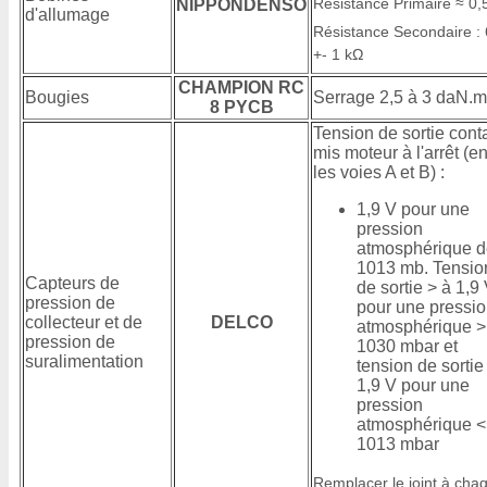
Résistance Primaire ≈ 0,
NIPPONDENSO
d'allumage
Résistance Secondaire : 
+- 1 kΩ
CHAMPION RC
Bougies
Serrage 2,5 à 3 daN.m
8 PYCB
Tension de sortie cont
mis moteur à l'arrêt (en
les voies A et B) :
1,9 V pour une
pression
atmosphérique d
1013 mb. Tensio
Capteurs de
de sortie > à 1,9
pression de
pour une pressi
collecteur et de
DELCO
atmosphérique >
pression de
1030 mbar et
suralimentation
tension de sortie
1,9 V pour une
pression
atmosphérique <
1013 mbar
Remplacer le joint à cha