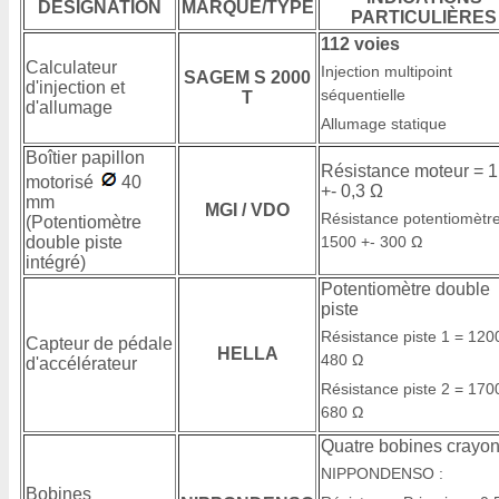
DÉSIGNATION
MARQUE/TYPE
PARTICULIÈRES
112 voies
Calculateur
Injection multipoint
SAGEM S 2000
d'injection et
séquentielle
T
d'allumage
Allumage statique
Boîtier papillon
Résistance moteur = 1
motorisé
40
+- 0,3 Ω
mm
MGI / VDO
Résistance potentiomètr
(Potentiomètre
double piste
1500 +- 300 Ω
intégré)
Potentiomètre double
piste
Résistance piste 1 = 120
Capteur de pédale
HELLA
480 Ω
d'accélérateur
Résistance piste 2 = 170
680 Ω
Quatre bobines crayo
NIPPONDENSO :
Bobines