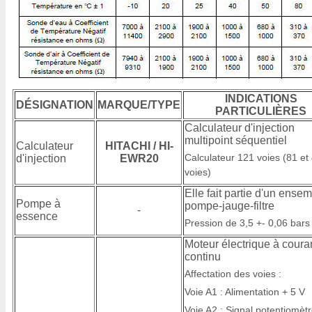
INDICATIONS
DÉSIGNATION
MARQUE/TYPE
PARTICULIÈRES
Calculateur d'injection
multipoint séquentiel
Calculateur
HITACHI / HI-
Calculateur 121 voies (81 et
d'injection
EWR20
voies)
Elle fait partie d'un ense
Pompe à
pompe-jauge-filtre
-
essence
Pression de 3,5 +- 0,06 bars
Moteur électrique à coura
continu
Affectation des voies :
Voie A1 : Alimentation + 5 V
Voie A2 : Signal potentiomèt