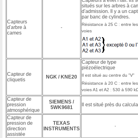
Capteurs à effet Hall. Ils 
situés sur les arbres à c
d'admission. Il y a un cap
par banc de cylindres.
Capteurs
Résistance à 25 C : entre les
d'arbre à
-
voies
cames
Capteur de type
piézoélectrique
Capteur de
Il est situé au centre du "V"
NGK / KNE20
cliquetis
Résistance à 20 C : entre les
voies A1 et A2 : 530 à 590 k
Capteur de
SIEMENS /
pression
Il est situé près du calcul
5WK9681
atmosphérique
Capteur de
pression de
TEXAS
-
direction
INSTRUMENTS
assistée