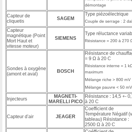
démontage
Type piézoélectrique
Capteur de
SAGEM
cliquetis
Couple de serrage : 2 d
Capteur
Type réluctance variab
magnétique (Point
SIEMENS
Mort Haut et
Résistance = 200 à 270 
vitesse moteur)
Résistance de chauff
= 9 Ω à 20 C
Résistance interne = 1 k
Sondes à oxygène
BOSCH
maximum
(amont et aval)
Mélange riche > 800 mV
Mélange pauvre < 50 mV
MAGNETI-
Résistance : 14,5 +- 0
Injecteurs
MARELLI PICO
à 20 C
Coefficient de
Température Négatif (v
Capteur d'air
JEAGER
tableau) Résistance :
2500 Ω à 20 C
Coéfficient de