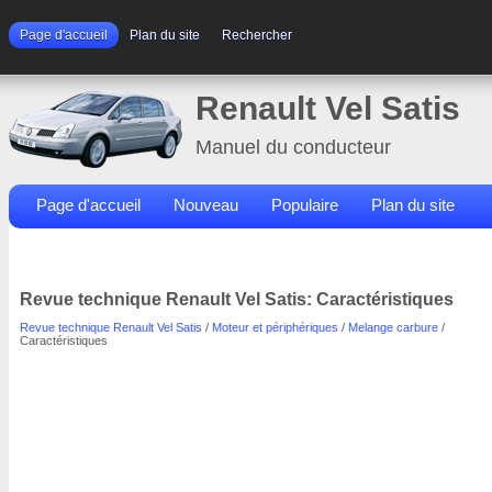
Page d'accueil
Plan du site
Rechercher
Renault Vel Satis
Manuel du conducteur
Page d'accueil
Nouveau
Populaire
Plan du site
Contacts
Rechercher
Revue technique Renault Vel Satis: Caractéristiques
Revue technique Renault Vel Satis
/
Moteur et périphériques
/
Melange carbure
/
Caractéristiques