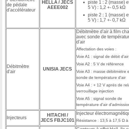
HELLA / JECS
piste 1 : 2 (masse) e
de pédale
AEEE002
5 V) : 1,2 +- 0,5 kΩ
d'accélérateur
piste 2 : 1 (masse) e
5 V) : 1,7 +- 0,7 kΩ
Débitmètre d'air à film ch
avec sonde de températu
d'air
Affectation des voies :
Voie A1 : signal de débit d'air
Voie A2 : 5 V de référence
Débitmètre
UNISIA JECS
d'air
Voie A3 : masse débitmètre e
sonde de température d'air
Voie A4 : + 12 V après de rel
verrouillage injection
Voie A5 : signal sonde de
température d'air d'admissio
Injecteur électromagnétiq
HITACHI /
Injecteurs
JECS FBJC101
Résistance : 13,5 à 17,5 Ω à