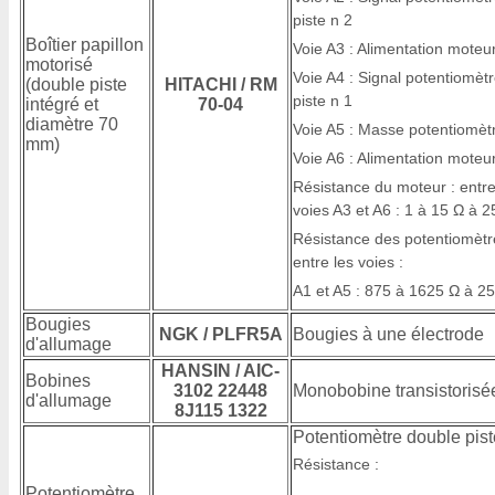
piste n 2
Boîtier papillon
Voie A3 : Alimentation moteur
motorisé
Voie A4 : Signal potentiomèt
(double piste
HITACHI / RM
piste n 1
intégré et
70-04
diamètre 70
Voie A5 : Masse potentiomèt
mm)
Voie A6 : Alimentation moteu
Résistance du moteur : entre
voies A3 et A6 : 1 à 15 Ω à 2
Résistance des potentiomètr
entre les voies :
A1 et A5 : 875 à 1625 Ω à 2
Bougies
NGK / PLFR5A
Bougies à une électrode
d'allumage
HANSIN / AIC-
Bobines
3102 22448
Monobobine transistorisé
d'allumage
8J115 1322
Potentiomètre double pist
Résistance :
Potentiomètre