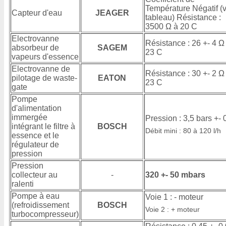
Température Négatif (v
Capteur d'eau
JEAGER
tableau) Résistance :
3500 Ω à 20 C
Electrovanne
Résistance : 26 +- 4 Ω
absorbeur de
SAGEM
23 C
vapeurs d'essence
Electrovanne de
Résistance : 30 +- 2 Ω
pilotage de waste-
EATON
23 C
gate
Pompe
d'alimentation
immergée
Pression : 3,5 bars +- 
intégrant le filtre à
BOSCH
Débit mini : 80 à 120 l/h
essence et le
régulateur de
pression
Pression
collecteur au
-
320 +- 50 mbars
ralenti
Pompe à eau
Voie 1 : - moteur
(refroidissement
BOSCH
Voie 2 : + moteur
turbocompresseur)