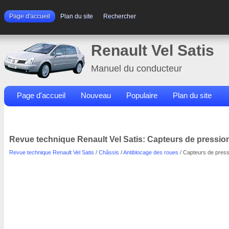
Page d'accueil
Plan du site
Rechercher
Renault Vel Satis
Manuel du conducteur
Page d'accueil
Nouveau
Populaire
Plan du site
Contacts
Rechercher
Revue technique Renault Vel Satis: Capteurs de pressio
Revue technique Renault Vel Satis
/
Châssis
/
Antiblocage des roues
/ Capteurs de press