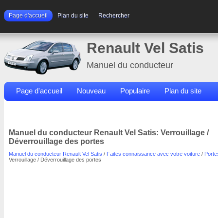
Page d'accueil
Plan du site
Rechercher
Renault Vel Satis
Manuel du conducteur
Page d'accueil
Nouveau
Populaire
Plan du site
Contacts
Rechercher
Manuel du conducteur Renault Vel Satis: Verrouillage /
Déverrouillage des portes
Manuel du conducteur Renault Vel Satis
/
Faites connaissance avec votre voiture
/
Porte
Verrouillage / Déverrouillage des portes