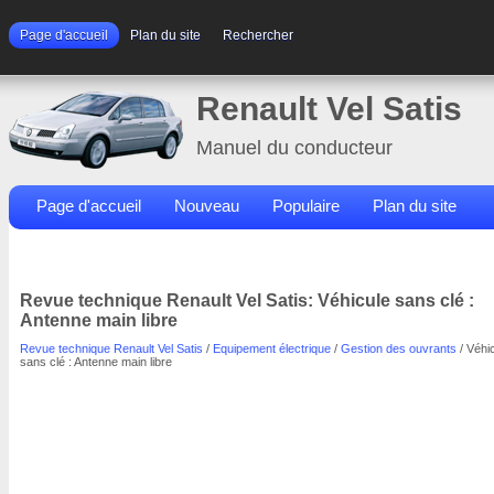
Page d'accueil
Plan du site
Rechercher
Renault Vel Satis
Manuel du conducteur
Page d'accueil
Nouveau
Populaire
Plan du site
Contacts
Rechercher
Revue technique Renault Vel Satis: Véhicule sans clé :
Antenne main libre
Revue technique Renault Vel Satis
/
Equipement électrique
/
Gestion des ouvrants
/ Véhi
sans clé : Antenne main libre