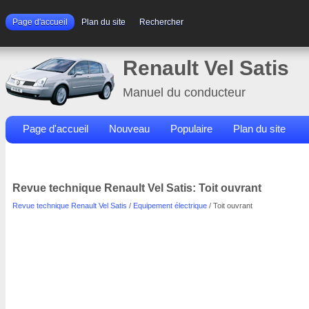
Page d'accueil
Plan du site
Rechercher
Renault Vel Satis
Manuel du conducteur
Page d'accueil
Nouveau
Populaire
Plan du site
Contacts
Rechercher
Revue technique Renault Vel Satis: Toit ouvrant
Revue technique Renault Vel Satis
/
Equipement électrique
/ Toit ouvrant