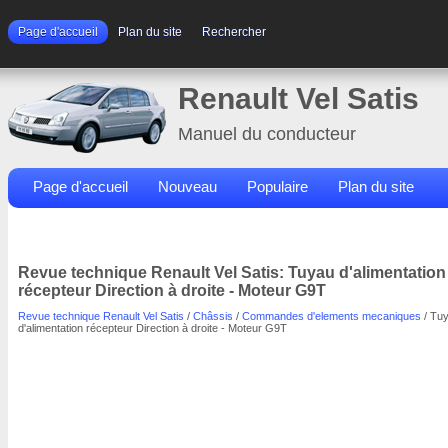
Page d'accueil
Plan du site
Rechercher
Renault Vel Satis
Manuel du conducteur
Page d'accueil
Nouveau
Populaire
Plan du site
Contacts
Rechercher
Revue technique Renault Vel Satis: Tuyau d'alimentation
récepteur Direction à droite - Moteur G9T
Revue technique Renault Vel Satis
/
Châssis
/
Commandes d'elements mecaniques
/ Tu
d'alimentation récepteur Direction à droite - Moteur G9T