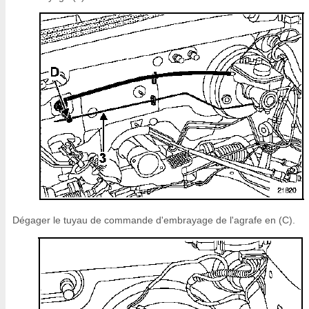
Dégager le tuyau de commande d'embrayage de l'agrafe en (C).