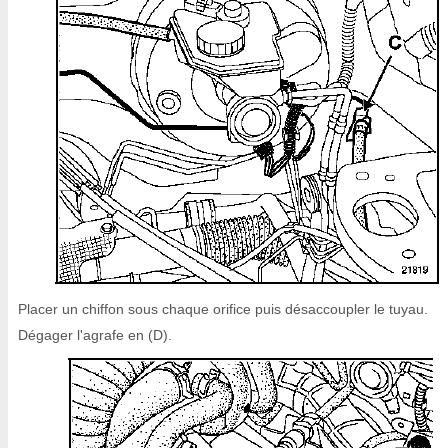
Placer un chiffon sous chaque orifice puis désaccoupler le tuyau.
Dégager l'agrafe en (D).