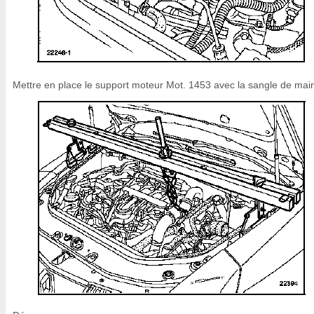
Mettre en place le support moteur Mot. 1453 avec la sangle de main