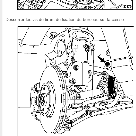
Desserrer les vis de tirant de fixation du berceau sur la caisse.