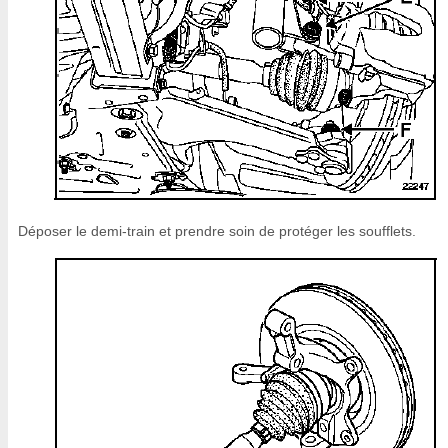
Déposer le demi-train et prendre soin de protéger les soufflets.