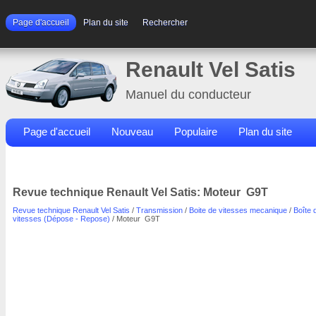
Page d'accueil
Plan du site
Rechercher
Renault Vel Satis
Manuel du conducteur
Page d'accueil
Nouveau
Populaire
Plan du site
Contacts
Rechercher
Revue technique Renault Vel Satis: Moteur G9T
Revue technique Renault Vel Satis
/
Transmission
/
Boite de vitesses mecanique
/
Boîte 
vitesses (Dépose - Repose)
/ Moteur G9T