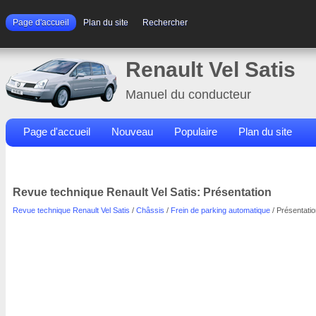
Page d'accueil
Plan du site
Rechercher
Renault Vel Satis
Manuel du conducteur
Page d'accueil
Nouveau
Populaire
Plan du site
Contacts
Rechercher
Revue technique Renault Vel Satis: Présentation
Revue technique Renault Vel Satis
/
Châssis
/
Frein de parking automatique
/ Présentatio