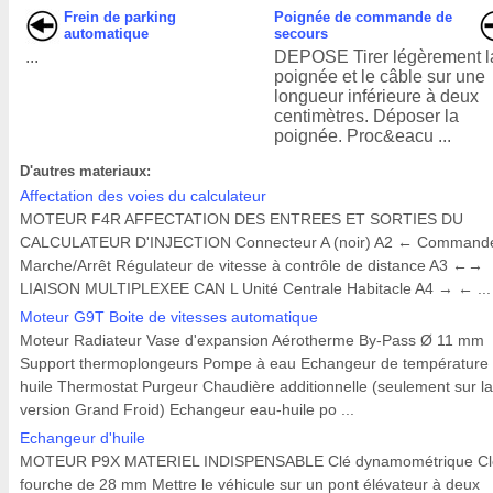
Frein de parking
Poignée de commande de
automatique
secours
...
DEPOSE Tirer légèrement l
poignée et le câble sur une
longueur inférieure à deux
centimètres. Déposer la
poignée. Proc&eacu ...
D'autres materiaux:
Affectation des voies du calculateur
MOTEUR F4R AFFECTATION DES ENTREES ET SORTIES DU
CALCULATEUR D'INJECTION Connecteur A (noir) A2 ← Command
Marche/Arrêt Régulateur de vitesse à contrôle de distance A3 ←→
LIAISON MULTIPLEXEE CAN L Unité Centrale Habitacle A4 → ← ...
Moteur G9T Boite de vitesses automatique
Moteur Radiateur Vase d'expansion Aérotherme By-Pass Ø 11 mm
Support thermoplongeurs Pompe à eau Echangeur de température
huile Thermostat Purgeur Chaudière additionnelle (seulement sur la
version Grand Froid) Echangeur eau-huile po ...
Echangeur d'huile
MOTEUR P9X MATERIEL INDISPENSABLE Clé dynamométrique Cl
fourche de 28 mm Mettre le véhicule sur un pont élévateur à deux