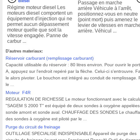
diesel
Passage en marche
Régime moteur diesel Les
arrière Véhicule à l'arrêt,
moteurs diesel comportent un
positionnez-vous en neutre
équipement d'injection qui ne
(point mort) puis amenez le
permet aucun dépassement
levier de vitesses en march
moteur quelle que soit la
arrière. Véhicul ...
vitesse engagée. Panne de
carbur ...
D'autres materiaux:
Réservoir carburant (remplissage carburant)
Capacité utilisable du réservoir : 80 litres environ. Pour ouvrir le port
A, appuyez sur l'endroit repéré par la flèche. Celui-ci s'entrouvre. Fa
le alors pivoter. Le bouchon est intégré au conduit de remplissage. 
le ...
Moteur F4R
REGULATION DE RICHESSE Le moteur fonctionnant avec le calcul
"SAGEM S 2000 T" est équipé de deux sondes à oxygène appelées
sonde amont et sonde aval. CHAUFFAGE DES SONDES Le chauff
des sondes à oxygène est piloté par le ...
Purge du circuit de freinage
OUTILLAGE SPECIALISE INDISPENSABLE Appareil de purge des