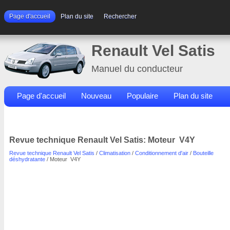
Page d'accueil
Plan du site
Rechercher
Renault Vel Satis
Manuel du conducteur
Page d'accueil
Nouveau
Populaire
Plan du site
Contacts
Rechercher
Revue technique Renault Vel Satis: Moteur V4Y
Revue technique Renault Vel Satis
/
Climatisation
/
Conditionnement d'air
/
Bouteille
déshydratante
/ Moteur V4Y