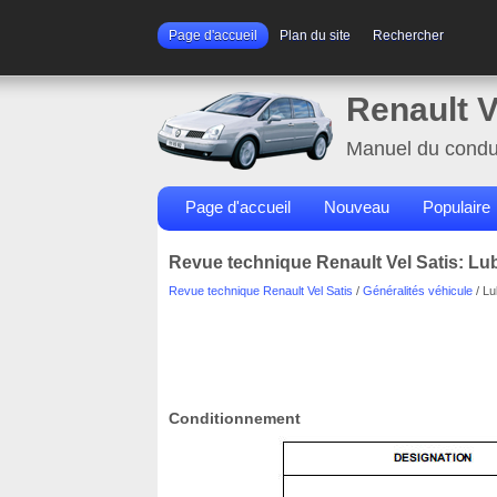
Page d'accueil
Plan du site
Rechercher
Renault V
Manuel du condu
Page d'accueil
Nouveau
Populaire
Revue technique Renault Vel Satis: Lub
Revue technique Renault Vel Satis
/
Généralités véhicule
/ Lu
Conditionnement