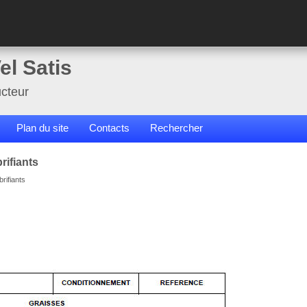
el Satis
cteur
Plan du site
Contacts
Rechercher
rifiants
brifiants