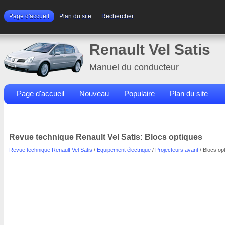
Page d'accueil
Plan du site
Rechercher
Renault Vel Satis
Manuel du conducteur
Page d'accueil
Nouveau
Populaire
Plan du site
Contacts
Rechercher
Revue technique Renault Vel Satis: Blocs optiques
Revue technique Renault Vel Satis
/
Equipement électrique
/
Projecteurs avant
/ Blocs op