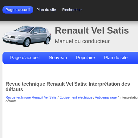
Page d'accueil
Plan du site
Rechercher
Renault Vel Satis
Manuel du conducteur
Page d'accueil
Nouveau
Populaire
Plan du site
Contacts
Rechercher
Revue technique Renault Vel Satis: Interprétation des
défauts
Revue technique Renault Vel Satis
/
Equipement électrique
/
Antidemarrage
/ Interprétati
défauts