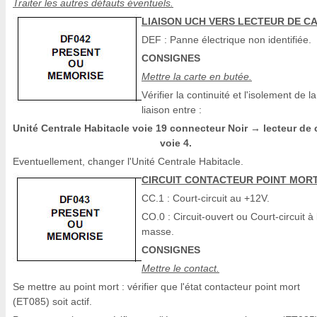
Traiter les autres défauts éventuels.
LIAISON UCH VERS LECTEUR DE C
DEF : Panne électrique non identifiée.
CONSIGNES
Mettre la carte en butée.
Vérifier la continuité et l'isolement de la
liaison entre :
Unité Centrale Habitacle voie 19 connecteur Noir
lecteur de 
→
voie 4.
Eventuellement, changer l'Unité Centrale Habitacle.
CIRCUIT CONTACTEUR POINT MOR
CC.1 : Court-circuit au +12V.
CO.0 : Circuit-ouvert ou Court-circuit à 
masse.
CONSIGNES
Mettre le contact.
Se mettre au point mort : vérifier que l'état contacteur point mort
(ET085) soit actif.