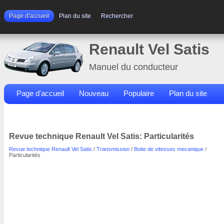
Page d'accueil
Plan du site
Rechercher
Renault Vel Satis
Manuel du conducteur
Page d'accueil
Nouveau
Populaire
Plan du site
Contacts
Rechercher
Revue technique Renault Vel Satis: Particularités
Revue technique Renault Vel Satis
/
Transmission
/
Boite de vitesses mecanique
/
Particularités