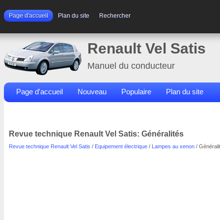
Page d'accueil
Plan du site
Rechercher
Renault Vel Satis
Manuel du conducteur
Page d'accueil
Nouveau
Populaire
Plan du site
Contacts
Rechercher
Revue technique Renault Vel Satis: Généralités
Revue technique Renault Vel Satis
/
Equipement électrique
/
Lampes au xenon
/ Générali