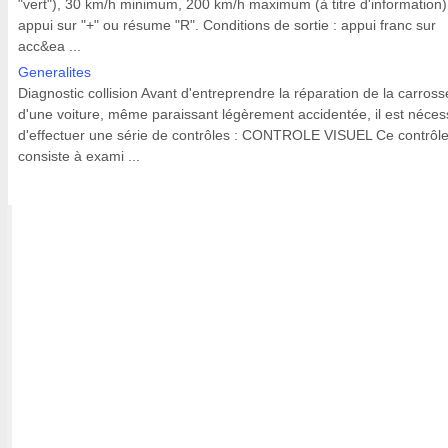
"vert"), 30 km/h minimum, 200 km/h maximum (à titre d'information)
appui sur "+" ou résume "R". Conditions de sortie : appui franc sur
acc&ea ...
Generalites
Diagnostic collision Avant d'entreprendre la réparation de la carross
d'une voiture, même paraissant légèrement accidentée, il est néces
d'effectuer une série de contrôles : CONTROLE VISUEL Ce contrôl
consiste à exami ...