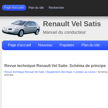
Page d'accueil
Plan du site
Rechercher
Renault Vel Satis
Manuel du conducteur
Page d'accueil
Nouveau
Populaire
Plan du site
Contacts
Rechercher
Revue technique Renault Vel Satis: Schéma de principe
Revue technique Renault Vel Satis
/
Equipement électrique
/
Lampes au xenon
/ Schéma
principe