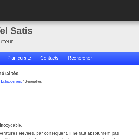
el Satis
cteur
Plan du site
Contacts
Rechercher
éralités
/
Echappement
/ Généralités
inoxydable.
pératures élevées, par conséquent, il ne faut absolument pas