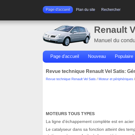
Page d'accueil
Plan du site
Rechercher
Renault V
Manuel du condu
Page d'accueil
Nouveau
Populaire
Revue technique Renault Vel Satis: Gén
Revue technique Renault Vel Satis
/
Moteur et périphériques
MOTEURS TOUS TYPES
La ligne d'échappement complète est en acier 
Le catalyseur dans sa fonction atteint des tem