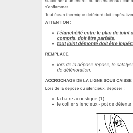
stationner à un endroit où des matériaux combus
s'enflammer.
Tout écran thermique détérioré doit impérativ
ATTENTION :
l'étanchéité entre le plan de join
compris, doit être parfaite,
tout joint démonté doit être impé
REMPLACE,
lors de la dépose-repose, le catalys
de détérioration.
ACCROCHAGE DE LA LIGNE SOUS CAISSE
Lors de la dépose du silencieux, déposer :
la barre acoustique (1),
le collier silencieux - pot de détente 