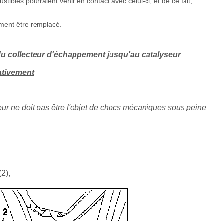
tibles pourraient venir en contact avec celui-ci, et de ce fait,
ement être remplacé.
t du collecteur d'échappement jusqu'au catalyseur
rativement
eur ne doit pas être l'objet de chocs mécaniques sous peine
(2),