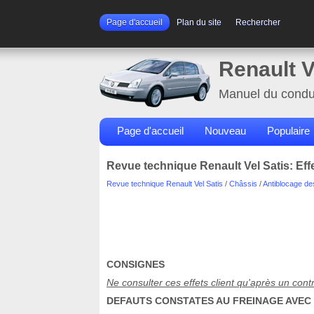
Page d'accueil
Plan du site
Rechercher
Renault V
Manuel du condu
Page d'accueil
Nouveau
Populaire
Revue technique Renault Vel Satis: Effe
Revue technique Renault Vel Satis
/
Châssis
/
Antiblocage de
CONSIGNES
Ne consulter ces effets client qu'après un contr
DEFAUTS CONSTATES AU FREINAGE AVEC