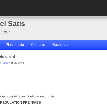
el Satis
cteur
Plan du site
Contacts
Rechercher
ts client
s roues
/ Effets client
ôle complet avec l'outil de diagnostic.
 REGULATION FREIN/ABS