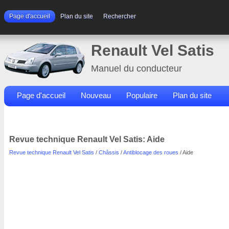
Page d'accueil
Plan du site
Rechercher
Renault Vel Satis
Manuel du conducteur
Page d'accueil
Nouveau
Populaire
Plan du site
Contacts
Rechercher
Revue technique Renault Vel Satis: Aide
Revue technique Renault Vel Satis
/
Châssis
/
Antiblocage des roues
/ Aide