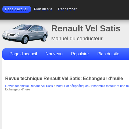
Page d'accueil
Plan du site
Rechercher
Renault Vel Satis
Manuel du conducteur
Page d'accueil
Nouveau
Populaire
Plan du site
Contacts
Rechercher
Revue technique Renault Vel Satis: Echangeur d'huile
Revue technique Renault Vel Satis
/
Moteur et périphériques
/
Ensemble moteur et bas m
Echangeur d'huile