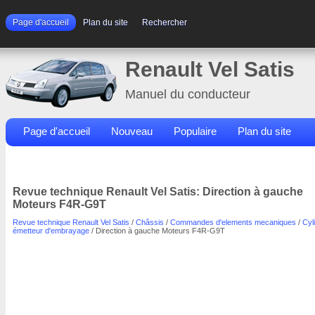
Page d'accueil
Plan du site
Rechercher
Renault Vel Satis
Manuel du conducteur
Page d'accueil
Nouveau
Populaire
Plan du site
Contacts
Rechercher
Revue technique Renault Vel Satis: Direction à gauche
Moteurs F4R-G9T
Revue technique Renault Vel Satis
/
Châssis
/
Commandes d'elements mecaniques
/
Cyl
émetteur d'embrayage
/ Direction à gauche Moteurs F4R-G9T