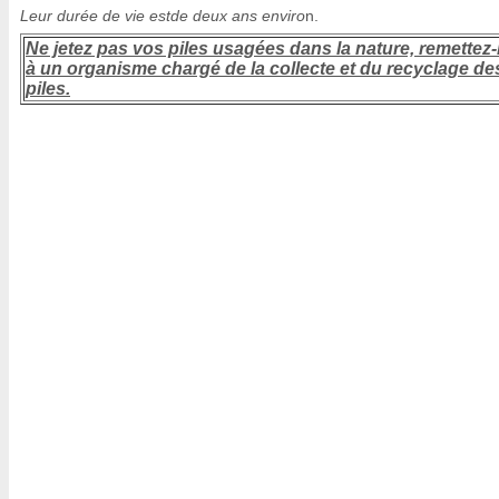
Leur durée de vie estde deux ans enviro
n.
Ne jetez pas vos piles usagées dans la nature, remettez-
à un organisme chargé de la collecte et du recyclage de
piles.