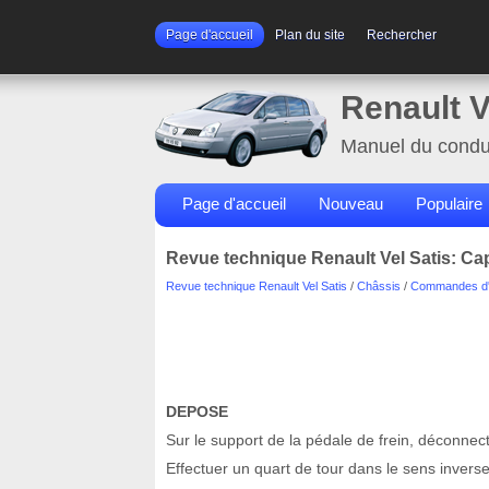
Page d'accueil
Plan du site
Rechercher
Renault V
Manuel du condu
Page d'accueil
Nouveau
Populaire
Revue technique Renault Vel Satis: Capt
Revue technique Renault Vel Satis
/
Châssis
/
Commandes d'
DEPOSE
Sur le support de la pédale de frein, déconnect
Effectuer un quart de tour dans le sens inverse