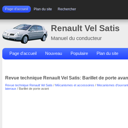
Page d'accueil
Plan du site
Rechercher
Renault Vel Satis
Manuel du conducteur
Page d'accueil
Nouveau
Populaire
Plan du site
Contacts
Rechercher
Revue technique Renault Vel Satis: Barillet de porte avan
Revue technique Renault Vel Satis
/
Mécanismes et accessoires
/
Mecanismes d'ouvran
lateraux
/ Barillet de porte avant