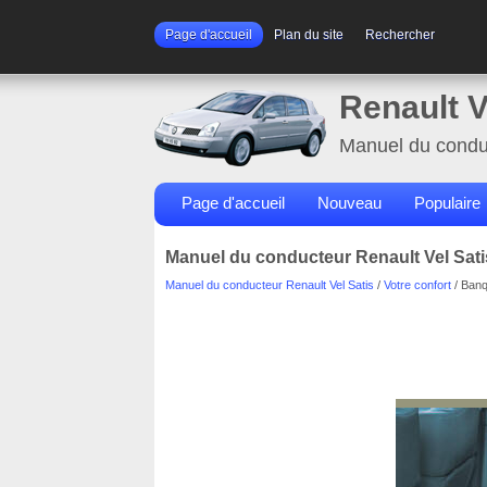
Page d'accueil
Plan du site
Rechercher
Renault V
Manuel du condu
Page d'accueil
Nouveau
Populaire
Manuel du conducteur Renault Vel Satis
Manuel du conducteur Renault Vel Satis
/
Votre confort
/ Banq