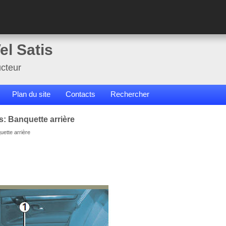
el Satis
cteur
Plan du site
Contacts
Rechercher
: Banquette arrière
uette arrière