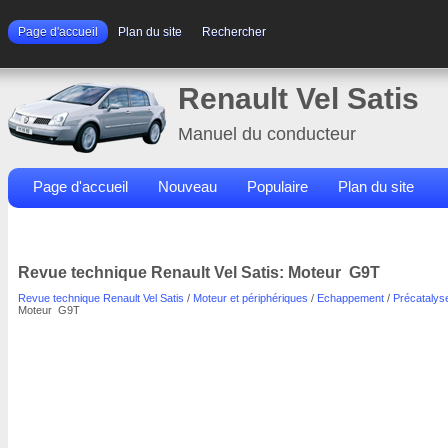
Page d'accueil
Plan du site
Rechercher
Renault Vel Satis
Manuel du conducteur
Page d'accueil
Nouveau
Populaire
Plan du site
Contacts
Rechercher
Revue technique Renault Vel Satis: Moteur G9T
Revue technique Renault Vel Satis
/
Moteur et périphériques
/
Echappement
/
Précatalys
Moteur G9T