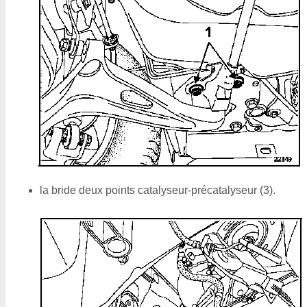
la bride deux points catalyseur-précatalyseur (3).