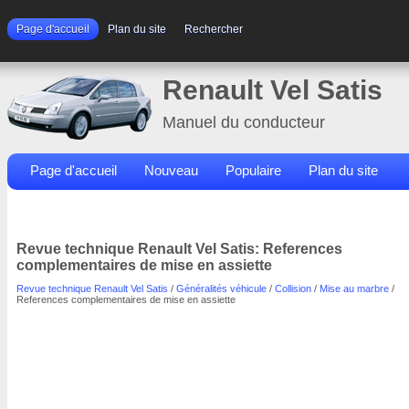
Page d'accueil
Plan du site
Rechercher
Renault Vel Satis
Manuel du conducteur
Page d'accueil
Nouveau
Populaire
Plan du site
Contacts
Rechercher
Revue technique Renault Vel Satis: References
complementaires de mise en assiette
Revue technique Renault Vel Satis
/
Généralités véhicule
/
Collision
/
Mise au marbre
/
References complementaires de mise en assiette