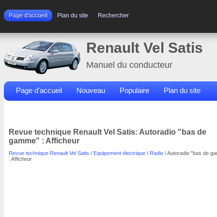
Page d'accueil
Plan du site
Rechercher
Renault Vel Satis
Manuel du conducteur
Page d'accueil
Nouveau
Populaire
Plan du site
Contacts
Rechercher
Revue technique Renault Vel Satis: Autoradio "bas de
gamme" : Afficheur
Revue technique Renault Vel Satis
/
Equipement électrique
/
Radio
/ Autoradio "bas de g
: Afficheur