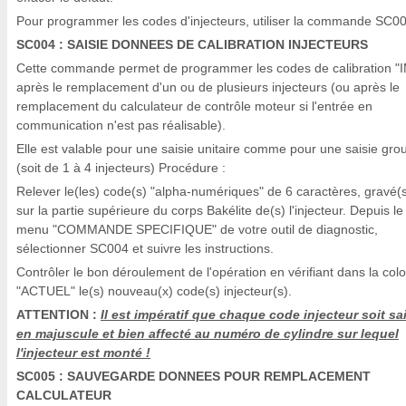
Pour programmer les codes d'injecteurs, utiliser la commande SC00
SC004 : SAISIE DONNEES DE CALIBRATION INJECTEURS
Cette commande permet de programmer les codes de calibration "
après le remplacement d'un ou de plusieurs injecteurs (ou après le
remplacement du calculateur de contrôle moteur si l'entrée en
communication n'est pas réalisable).
Elle est valable pour une saisie unitaire comme pour une saisie gr
(soit de 1 à 4 injecteurs) Procédure :
Relever le(les) code(s) "alpha-numériques" de 6 caractères, gravé(
sur la partie supérieure du corps Bakélite de(s) l'injecteur. Depuis le
menu "COMMANDE SPECIFIQUE" de votre outil de diagnostic,
sélectionner SC004 et suivre les instructions.
Contrôler le bon déroulement de l'opération en vérifiant dans la col
"ACTUEL" le(s) nouveau(x) code(s) injecteur(s).
ATTENTION :
Il est impératif que chaque code injecteur soit sai
en majuscule et bien affecté au numéro de cylindre sur lequel
l'injecteur est monté !
SC005 : SAUVEGARDE DONNEES POUR REMPLACEMENT
CALCULATEUR