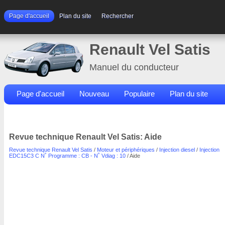
Page d'accueil
Plan du site
Rechercher
Renault Vel Satis
Manuel du conducteur
Page d'accueil
Nouveau
Populaire
Plan du site
Contacts
Rechercher
Revue technique Renault Vel Satis: Aide
Revue technique Renault Vel Satis
/
Moteur et périphériques
/
Injection diesel
/
Injection
EDC15C3 C N˚ Programme : CB - N˚ Vdiag : 10
/ Aide