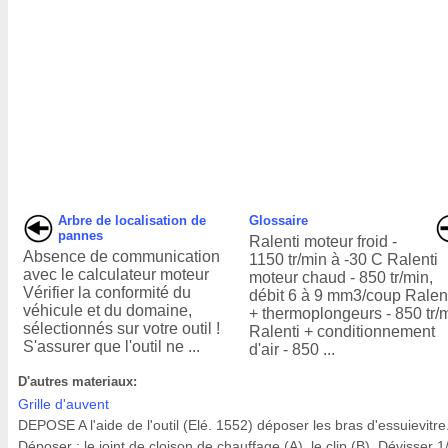
Arbre de localisation de
Glossaire
pannes
Ralenti moteur froid -
Absence de communication
1150 tr/min à -30 C Ralenti
avec le calculateur moteur
moteur chaud - 850 tr/min,
Vérifier la conformité du
débit 6 à 9 mm3/coup Ralen
véhicule et du domaine,
+ thermoplongeurs - 850 tr/
sélectionnés sur votre outil !
Ralenti + conditionnement
S'assurer que l'outil ne ...
d'air - 850 ...
D'autres materiaux:
Grille d'auvent
DEPOSE A l'aide de l'outil (Elé. 1552) déposer les bras d'essuievitre
Déposer : le joint de cloison de chauffage (A), le clip (B). Dévisser 1