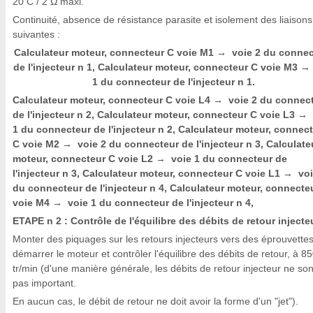
20 C / 2 Ω maxi.
Continuité, absence de résistance parasite et isolement des liaisons
suivantes :
Calculateur moteur, connecteur C voie M1
voie 2 du connec
→
de l'injecteur n 1, Calculateur moteur, connecteur C voie M3
1 du connecteur de l'injecteur n 1.
Calculateur moteur, connecteur C voie L4
voie 2 du connec
→
de l'injecteur n 2, Calculateur moteur, connecteur C voie L3
→
1 du connecteur de l'injecteur n 2, Calculateur moteur, connec
C voie M2
voie 2 du connecteur de l'injecteur n 3, Calculate
→
moteur, connecteur C voie L2
voie 1 du connecteur de
→
l'injecteur n 3, Calculateur moteur, connecteur C voie L1
voi
→
du connecteur de l'injecteur n 4, Calculateur moteur, connecte
voie M4
voie 1 du connecteur de l'injecteur n 4,
→
ETAPE n 2 : Contrôle de l'équilibre des débits de retour injecte
Monter des piquages sur les retours injecteurs vers des éprouvettes
démarrer le moteur et contrôler l'équilibre des débits de retour, à 8
tr/min (d'une manière générale, les débits de retour injecteur ne son
pas important.
En aucun cas, le débit de retour ne doit avoir la forme d'un "jet").