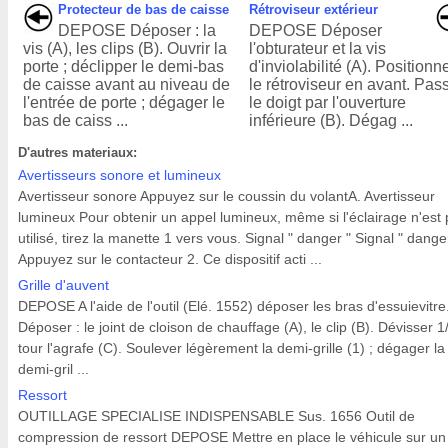
Protecteur de bas de caisse
Rétroviseur extérieur
DEPOSE Déposer : la
DEPOSE Déposer
vis (A), les clips (B). Ouvrir la
l'obturateur et la vis
porte ; déclipper le demi-bas
d'inviolabilité (A). Positionn
de caisse avant au niveau de
le rétroviseur en avant. Pas
l'entrée de porte ; dégager le
le doigt par l'ouverture
bas de caiss ...
inférieure (B). Dégag ...
D'autres materiaux:
Avertisseurs sonore et lumineux
Avertisseur sonore Appuyez sur le coussin du volantA. Avertisseur
lumineux Pour obtenir un appel lumineux, même si l'éclairage n'est
utilisé, tirez la manette 1 vers vous. Signal " danger " Signal " dange
Appuyez sur le contacteur 2. Ce dispositif acti ...
Grille d'auvent
DEPOSE A l'aide de l'outil (Elé. 1552) déposer les bras d'essuievitre
Déposer : le joint de cloison de chauffage (A), le clip (B). Dévisser 1
tour l'agrafe (C). Soulever légèrement la demi-grille (1) ; dégager la
demi-gril ...
Ressort
OUTILLAGE SPECIALISE INDISPENSABLE Sus. 1656 Outil de
compression de ressort DEPOSE Mettre en place le véhicule sur un