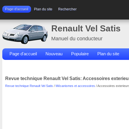
Page d'accueil
Plan du site
Rechercher
Renault Vel Satis
Manuel du conducteur
Page d'accueil
Nouveau
Populaire
Plan du site
Contacts
Rechercher
Revue technique Renault Vel Satis: Accessoires exterieu
Revue technique Renault Vel Satis
/
Mécanismes et accessoires
/ Accessoires exterieur