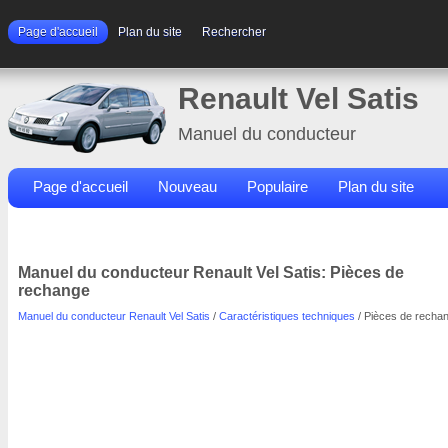
Page d'accueil
Plan du site
Rechercher
Renault Vel Satis
Manuel du conducteur
Page d'accueil
Nouveau
Populaire
Plan du site
Contacts
Rechercher
Manuel du conducteur Renault Vel Satis: Pièces de
rechange
Manuel du conducteur Renault Vel Satis
/
Caractéristiques techniques
/ Pièces de recha