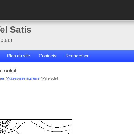
el Satis
cteur
Plan du site
Contacts
Rechercher
e-soleil
res
/
Accessoires interieurs
/ Pare-soleil