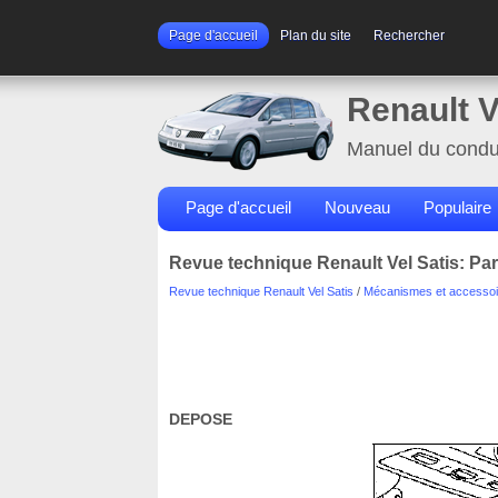
Page d'accueil
Plan du site
Rechercher
Renault V
Manuel du condu
Page d'accueil
Nouveau
Populaire
Revue technique Renault Vel Satis: Par
Revue technique Renault Vel Satis
/
Mécanismes et accessoi
DEPOSE