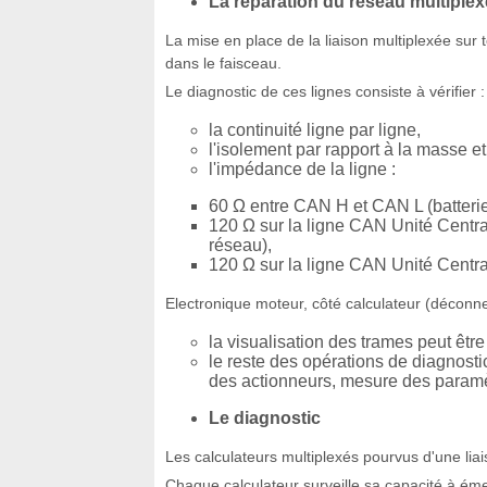
La réparation du réseau multiplex
La mise en place de la liaison multiplexée sur
dans le faisceau.
Le diagnostic de ces lignes consiste à vérifier :
la continuité ligne par ligne,
l'isolement par rapport à la masse et
l'impédance de la ligne :
60 Ω entre CAN H et CAN L (batterie 
120 Ω sur la ligne CAN Unité Centra
réseau),
120 Ω sur la ligne CAN Unité Centr
Electronique moteur, côté calculateur (déconn
la visualisation des trames peut être
le reste des opérations de diagnostic
des actionneurs, mesure des paramètr
Le diagnostic
Les calculateurs multiplexés pourvus d'une liai
Chaque calculateur surveille sa capacité à éme