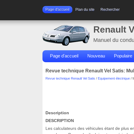
Page d'accueil
Plan du site
Rechercher
Renault V
Manuel du condu
Page d'accueil
Nouveau
Populaire
Revue technique Renault Vel Satis: Mul
Revue technique Renault Vel Satis
/
Equipement électrique
/ 
Description
DESCRIPTION
Les calculateurs des véhicules étant de plus en