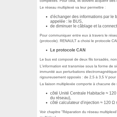
complexes. Pour cela, ils doivent acquérir des i
Le réseau multiplexé va leur permettre :
d'échanger des informations par le b
appelée : le BUS,
de diminuer le câblage et la connect
Pour communiquer entre eux à travers le résea
(protocole). RENAULT a choisi le protocole CA
Le protocole CAN
Le bus est composé de deux fils torsadés, no
L'information est transmise sous la forme de si
immunité aux perturbations électromagnétiques 
rigoureusement opposés : de 2,5 à 3,5 V pour l
La liaison multiplexée comporte à chacune de
côté Unité Centrale Habitacle ≈ 120
du réseau),
côté calculateur d'injection ≈ 120 Ω
Voir chapitre "Réparation du réseau multiplexé