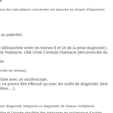
é
 tous les calculateurs concernés est assurée au moyen d'épissures
 au potentiel,
débranchée entre les bornes 6 et 14 de la prise diagnostic),
le Habitacle, côté Unité Centrale Habitacle (déconnectée du
ale
ectée du réseau),
 faite avec un oscilloscope,
 ne pourra être effectué qu'avec les outils de diagnostic (test
es, ...).
son diagnostic intègrent un diagnostic de réseau multiplexé.
ttre et l'arrivée régulière des messages en provenance d'autres