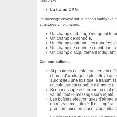
multiplexé.
La trame CAN
Le message envoyé sur le réseau multiplexé est
structurée en 5 champs.
Un champ d'arbitrage indiquant le ou 
Un champ de contrôle.
Un champ contenant les données 
Un champ de contrôle contribuant à l
Un champ d'acquittement indiquant q
Cas particuliers :
Si plusieurs calculateurs tentent d'
champ d'arbitrage le plus élevé qui s
auront lieu une fois que la transmis
calculateur est capable d'émettre et 
Si un message est erroné ou mal reç
validé, tout le message sera rejeté.
Les boîtiers électroniques d'airbag
du réseau multiplexé. Il est impératif
première mise en place. Consulter le