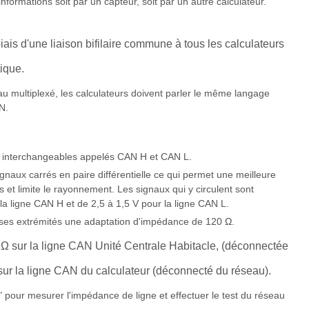
nformations soit par un capteur, soit par un autre calculateur.
iais d'une liaison bifilaire commune à tous les calculateurs
ique.
u multiplexé, les calculateurs doivent parler le même langage
N.
n interchangeables appelés CAN H et CAN L.
gnaux carrés en paire différentielle ce qui permet une meilleure
et limite le rayonnement. Les signaux qui y circulent sont
a ligne CAN H et de 2,5 à 1,5 V pour la ligne CAN L.
 ses extrémités une adaptation d'impédance de 120 Ω.
 Ω sur la ligne CAN Unité Centrale Habitacle, (déconnectée
 sur la ligne CAN du calculateur (déconnecté du réseau).
" pour mesurer l'impédance de ligne et effectuer le test du réseau