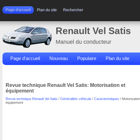
Page d'accueil
Plan du site
Rechercher
Renault Vel Satis
Manuel du conducteur
Page d'accueil
Nouveau
Populaire
Plan du site
Contacts
Rechercher
Revue technique Renault Vel Satis: Motorisation et
équipement
Revue technique Renault Vel Satis
/
Généralités véhicule
/
Caracteristiques
/ Motorisation
équipement