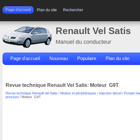
Page d'accueil
Plan du site
Rechercher
Renault Vel Satis
Manuel du conducteur
Page d'accueil
Nouveau
Populaire
Plan du site
Contacts
Rechercher
Revue technique Renault Vel Satis: Moteur G9T
Revue technique Renault Vel Satis
/
Moteur et périphériques
/
Injection diesel
/
Pompe ha
pression
/ Moteur G9T