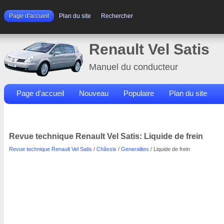
Page d'accueil
Plan du site
Rechercher
Renault Vel Satis
Manuel du conducteur
Page d'accueil
Nouveau
Populaire
Plan du site
Contacts
Rechercher
Revue technique Renault Vel Satis: Liquide de frein
Revue technique Renault Vel Satis
/
Châssis
/
Generalites
/ Liquide de frein