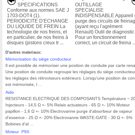
SPECIFICATIONS
OUTILLAGE
Conforme aux normes SAE J
SPECIALISE
1703-DOT4 (1).
INDISPENSABLE Appareil 
PERIODICITE D'ECHANGE
purge des circuits de freina
DU LIQUIDE DE FREIN La
(ayant reçu l'agrément
technologie de nos freins, et
Renault) Outil de diagnostic
en particulier, de nos freins à
Pour un fonctionnement
disques (pistons creux tr ...
correct, un circuit de freina ..
D'autres materiaux:
Mémorisation du siège conducteur
Il est possible de mémoriser une position de conduite par carte rena
Une position de conduite regroupe les réglages du siège conducteur
les réglages des rétroviseurs extérieurs. Lorsqu'une position de con
est mémorisée, l ...
Aide
RESISTANCE ELECTRIQUE DES COMPOSANTS Température ~ 20
Injecteurs - 14,5 Ω +- 5% Relais actuateurs - 65 Ω +- 10% Moteur
papillon - 1,6 Ω +- 10% Electrovanne purge d'absorbeur de vapeur
d'essence - 25 Ω +- 20% Electrovanne WASTE-GATE - 30 Ω +- 5%
Bobines d'al ...
Moteur P9X