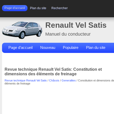
Page d'accueil
Plan du site
Rechercher
Renault Vel Satis
Manuel du conducteur
Page d'accueil
Nouveau
Populaire
Plan du site
Contacts
Rechercher
Revue technique Renault Vel Satis: Constitution et
dimensions des éléments de freinage
Revue technique Renault Vel Satis
/
Châssis
/
Generalites
/ Constitution et dimensions d
éléments de freinage