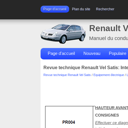
Page d'accueil
Plan du site
Rechercher
Renault V
Manuel du condu
Page d'accueil
Nouveau
Populaire
Revue technique Renault Vel Satis: Int
Revue technique Renault Vel Satis
/
Equipement électrique
/
HAUTEUR AVANT 
CONSIGNES
Effectuer ce diag