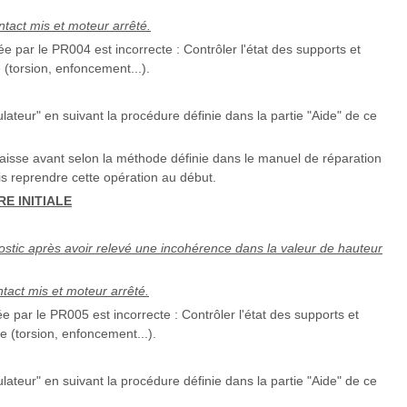
tact mis et moteur arrêté.
uée par le PR004 est incorrecte : Contrôler l'état des supports et
e (torsion, enfoncement...).
ateur" en suivant la procédure définie dans la partie "Aide" de ce
 caisse avant selon la méthode définie dans le manuel de réparation
is reprendre cette opération au début.
E INITIALE
ostic après avoir relevé une incohérence dans la valeur de hauteur
tact mis et moteur arrêté.
ée par le PR005 est incorrecte : Contrôler l'état des supports et
te (torsion, enfoncement...).
ateur" en suivant la procédure définie dans la partie "Aide" de ce