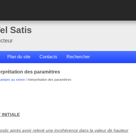
el Satis
cteur
Plan du site
Contacts
Rechercher
erprétation des paramètres
Lampes au xenon
/ Interprétation des paramètres
INITIALE
nostic après avoir relevé une incohérence dans la valeur de hauteur