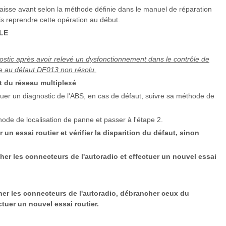
 caisse avant selon la méthode définie dans le manuel de réparation
is reprendre cette opération au début.
LE
ostic après avoir relevé un dysfonctionnement dans le contrôle de
te au défaut DF013 non résolu.
st du réseau multiplexé
tuer un diagnostic de l'ABS, en cas de défaut, suivre sa méthode de
hode de localisation de panne et passer à l'étape 2.
 un essai routier et vérifier la disparition du défaut, sinon
her les connecteurs de l'autoradio et effectuer un nouvel essai
cher les connecteurs de l'autoradio, débrancher ceux du
ctuer un nouvel essai routier.