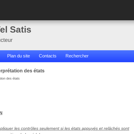
el Satis
cteur
Plan du site
Contacts
Rechercher
rprétation des états
ation des états
N
pliquer les contrôles seulement si les états appuyés et relâchés sont