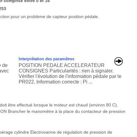
ur comprise entre 0 et 16
253
njection pour un problème de capteur position pédale.
Interprétation des paramètres
e de
POSITION PEDALE ACCELERATEUR
avec
CONSIGNES Particularités : rien à signaler.
Vérifier l'évolution de l'information pédale par le
PR022. Information correcte : Pi ...
it être effectué lorsque le moteur est chaud (environ 80 C).
ION Brancher le manomètre à la place du contacteur de pression
epérage cylindre Electrovanne de régulation de pression de