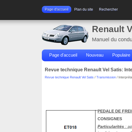
Page d'accueil
Plan du site
Rechercher
Renault V
Manuel du condu
Page d'accueil
Nouveau
Populaire
Revue technique Renault Vel Satis: Inte
Revue technique Renault Vel Satis
/
Transmission
/ Interprét
PEDALE DE FREI
CONSIGNES
Particularités
: ap